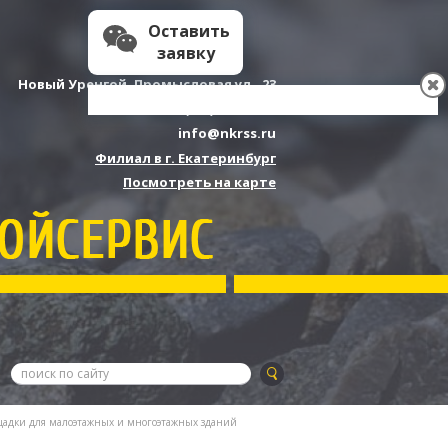
Оставить
заявку
Новый Уренгой, Промысловая ул., 23
8 (349) 422-27-04
info@nkrss.ru
Филиал в г. Екатеринбург
Посмотреть на карте
адки для малоэтажных и многоэтажных зданий