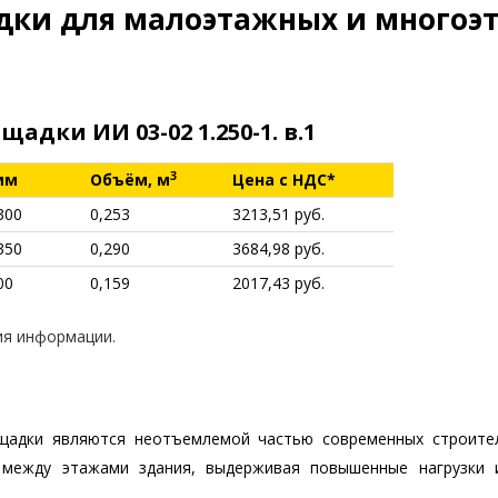
дки для малоэтажных и многоэ
дки ИИ 03-02 1.250-1. в.1
3
мм
Объём, м
Цена с НДС*
300
0,253
3213,51 руб.
350
0,290
3684,98 руб.
00
0,159
2017,43 руб.
ия информации.
щадки являются неотъемлемой частью современных строител
между этажами здания, выдерживая повышенные нагрузки 