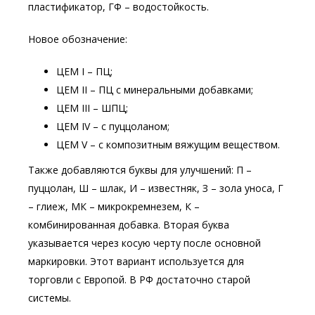
пластификатор, ГФ – водостойкость.
Новое обозначение:
ЦЕМ I – ПЦ;
ЦЕМ II – ПЦ с минеральными добавками;
ЦЕМ III – ШПЦ;
ЦЕМ IV – с пуццоланом;
ЦЕМ V – с композитным вяжущим веществом.
Также добавляются буквы для улучшений: П –
пуццолан, Ш – шлак, И – известняк, З – зола уноса, Г
– глиеж, МК – микрокремнезем, К –
комбинированная добавка. Вторая буква
указывается через косую черту после основной
маркировки. Этот вариант используется для
торговли с Европой. В РФ достаточно старой
системы.