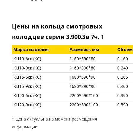
Цены на кольца смотровых
колодцев серии 3.900.3в 7ч. 1
Марка изделия
Размеры, мм
Объём
КЦ10-6ск (КС)
1160*590*80
0,160
КЦ10-9ск (КС)
1160*890*80
0,240
КЦ15-6ск (КС)
1680*590*90
0,265
КЦ15-9ск (КС)
1680*890*90
0,400
КЦ20-6ск (КС)
2200*590*100
0,390
КЦ20-9ск (КС)
2200*890*100
0,590
* Цена актуальна на момент размещения
информации.