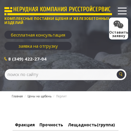
КОМПЛЕКСНЫЕ ПОСТАВКИ ЩЕБНЯ И ЖЕЛЕЗОБЕТОННЫХ
ИЗДЕЛИЙ
Оставить
бесплатная консультация
заявку
заявка на отгрузку
8 (349) 422-27-04
Главная
Цены на щебень
Перлит
Насы
Фракция
Прочность
Лещадность(группа)
плот