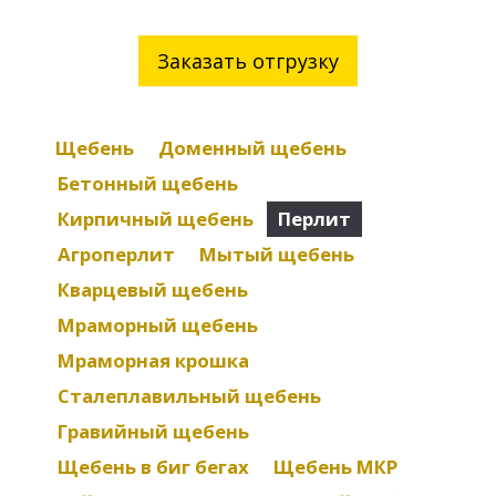
Заказать отгрузку
Щебень
Доменный щебень
Бетонный щебень
Кирпичный щебень
Перлит
Агроперлит
Мытый щебень
Кварцевый щебень
Мраморный щебень
Мраморная крошка
Сталеплавильный щебень
Гравийный щебень
Щебень в биг бегах
Щебень МКР